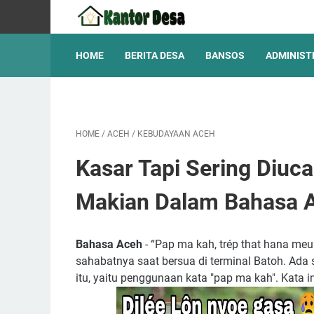
HOME
BERITA DESA
BANSOS
ADMINIST
HOME
/
ACEH
/
KEBUDAYAAN ACEH
Kasar Tapi Sering Diuca
Makian Dalam Bahasa 
Bahasa Aceh
- “Pap ma kah, trép that hana me
sahabatnya saat bersua di terminal Batoh. Ada 
itu, yaitu penggunaan kata "pap ma kah". Kata 