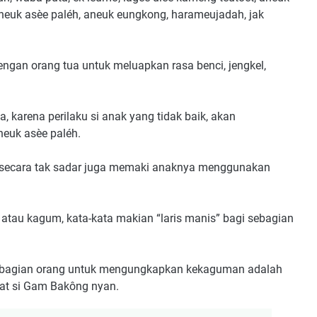
 aneuk asèe paléh, aneuk eungkong, harameujadah, jak
ngan orang tua untuk meluapkan rasa benci, jengkel,
 karena perilaku si anak yang tidak baik, akan
neuk asèe paléh.
a secara tak sadar juga memaki anaknya menggunakan
tau kagum, kata-kata makian “laris manis” bagi sebagian
ebagian orang untuk mengungkapkan kekaguman adalah
that si Gam Bakông nyan.