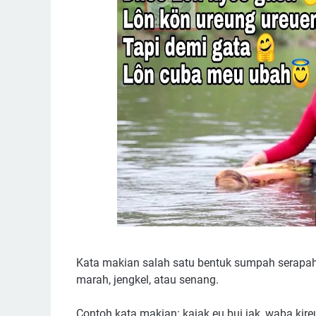
Kata makian salah satu bentuk sumpah serapah be
marah, jengkel, atau senang.
Contoh kata makian: kajak eu bui jak, waba kire