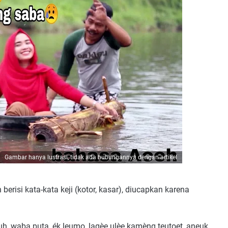
Gambar hanya lustrasi, tidak ada hubungannya dengan artikel
risi kata-kata keji (kotor, kasar), diucapkan karena
uh, waba puta, ék leumo, lagèe ulèe kamèng teutoet, aneuk