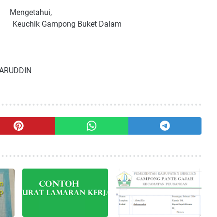
ui,
mpong Buket Dalam
UDDIN