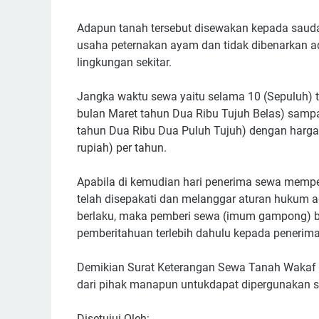
Adapun tanah tersebut disewakan kepada saud
usaha peternakan ayam dan tidak dibenarkan 
lingkungan sekitar.
Jangka waktu sewa yaitu selama 10 (Sepuluh) t
bulan Maret tahun Dua Ribu Tujuh Belas) sampa
tahun Dua Ribu Dua Puluh Tujuh) dengan harga 
rupiah) per tahun.
Apabila di kemudian hari penerima sewa memper
telah disepakati dan melanggar aturan huku
berlaku, maka pemberi sewa (imum gampong)
pemberitahuan terlebih dahulu kepada penerim
Demikian Surat Keterangan Sewa Tanah Wakaf i
dari pihak manapun untukdapat dipergunakan 
Disetujui Oleh: Buket Dal