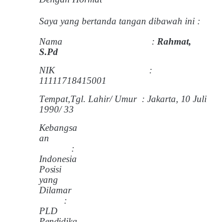
Saya y
a
ng
b
er
t
an
d
a
t
an
g
an
d
iba
w
ah ini
:
Na
m
a
:
Rahmat,
S.Pd
NIK
:
11111718415001
T
e
m
p
a
t
,
T
g
l
.
La
h
ir/ Umur
:
Jakarta, 10 Juli
1990/ 33
K
ebang
s
a
an
:
I
n
d
one
s
ia
Po
s
i
s
i
yang
Dil
a
m
ar
:
PLD
Pen
d
i
d
i
k
a