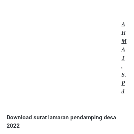
A
H
M
A
T
,
S.
P
d
Download surat lamaran pendamping desa
2022