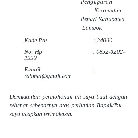
Penglipuran
K
ec
a
m
a
t
an
Penari K
a
b
u
p
a
t
en
Lombok
K
o
d
e
Pos
:
24
000
No. H
p
:
0852
-0202-
2222
E
-
m
ail
:
rahmat@gmail.com
De
m
i
k
ianlah
p
e
r
m
o
h
on
a
n
ini
s
aya
buat
d
eng
a
n
s
ebena
r
-
s
eb
e
narnya
a
t
a
s
p
er
h
a
t
ian
B
a
p
a
k
/
I
bu
s
aya uca
pk
an
t
eri
m
a
k
a
s
i
h
.