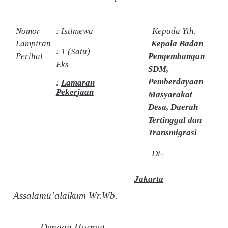
N
o
m
o
r
:
I
s
t
im
e
w
a
K
ep
a
d
a
Y
th
,
L
a
m
p
i
ra
n
Kepala Badan
:
1 (
S
a
tu
)
P
e
r
i
h
a
l
Pengembangan
E
k
s
SDM,
Pemberdayaan
:
La
m
a
ra
n
P
eke
r
j
a
a
n
Masyarakat
Desa, Daerah
Tertinggal dan
Transmigrasi
D
i-
J
a
ka
r
t
a
A
ss
ala
m
u’alai
k
u
m
W
r.Wb.
Deng
a
n
H
o
r
m
a
t