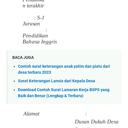
n
t
era
kh
ir
: S-1
Juru
s
an
:
Pendidikan
Bahasa Inggris
BACA JUGA
Contoh surat keterangan anak yatim dan piatu dari
desa terbaru 2023
Surat Keterangan Lansia dari Kepala Desa
Download Contoh Surat Lamaran Kerja BSPS yang
Baik dan Benar (Lengkap & Terbaru)
A
la
m
at :
Du
s
un
Dukuh
Desa